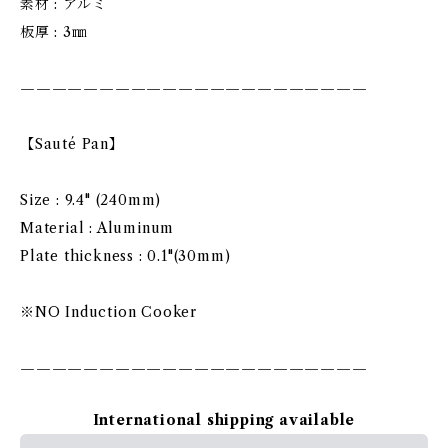
素材 : アルミ
板厚 : 3㎜
——————————————————————
【Sauté Pan】
Size : 9.4" (240mm)
Material : Aluminum
Plate thickness : 0.1"(30mm)
※NO Induction Cooker
——————————————————————
International shipping available