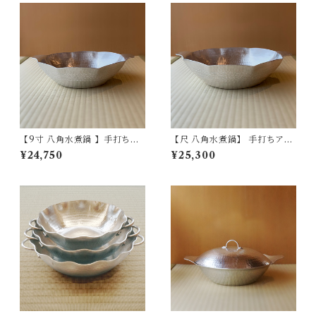
【9寸 八角水煮鍋 】手打ちア
【尺 八角水煮鍋】 手打ちアル
ルミ製
ミ製
¥24,750
¥25,300