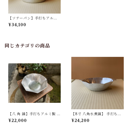
【ソテーパン】手打ちアルミ
製
¥34,100
同じカテゴリの商品
【八 角 鍋】手打ちアルミ製
【8寸 八角水煮鍋】 手打ちア
※受注生産※
ルミ製
¥22,000
¥24,200