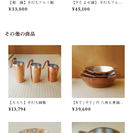
【菊 鍋】手打ちアルミ製
【9寸 よせ鍋】 手打ちアルミ
製
¥33,000
¥45,100
その他の商品
【ちろり】手打ち銅製
【8寸 / 9寸 / 尺 八角水煮鍋】
手打ち銅製
¥13,794
¥39,600