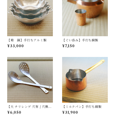
【菊 鍋】手打ちアルミ製
【ぐい呑み】手打ち銅製
¥33,000
¥7,150
【大 チリレンゲ 穴有 / 穴無】
【ミルクパン】手打ち銅製
手打ちアルミ製
¥6,050
¥31,900