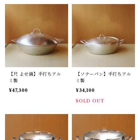
【尺 よせ鍋】手打ちアル
【ソテーパン】手打ちアル
ミ製
ミ製
¥47,300
¥34,100
SOLD OUT