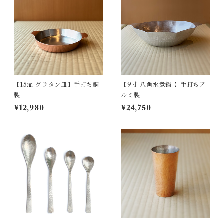
【15㎝ グラタン皿】手打ち銅
【9寸 八角水煮鍋 】手打ちア
製
ルミ製
¥12,980
¥24,750