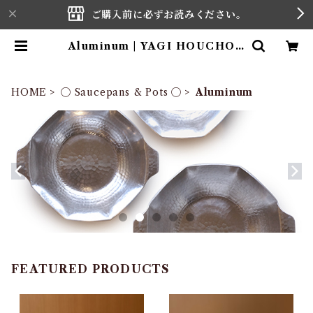
ご購入前に必ずお読みください。
Aluminum | YAGI HOUCHOU
TEN
HOME
◯ Saucepans & Pots ◯
Aluminum
FEATURED PRODUCTS