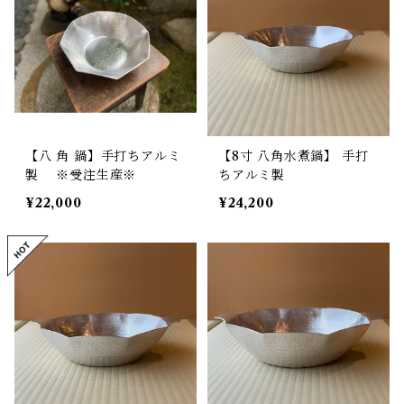
【八 角 鍋】手打ちアルミ
【8寸 八角水煮鍋】 手打
製 ※受注生産※
ちアルミ製
¥22,000
¥24,200