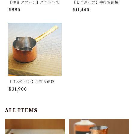
【槌目 スプーン】ステンレス
【ビアカップ】手打ち銅製
¥550
¥11,440
【ミルクパン】手打ち銅製
¥31,900
ALL ITEMS