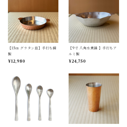
【15㎝ グラタン皿】手打ち銅
【9寸 八角水煮鍋 】手打ちア
製
ルミ製
¥12,980
¥24,750