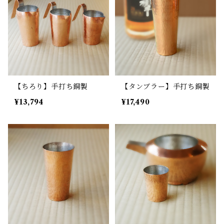
【ちろり】手打ち銅製
【タンブラー】手打ち銅製
¥13,794
¥17,490