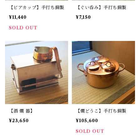
【ビアカップ】手打ち銅製
【ぐい呑み】手打ち銅製
¥11,440
¥7,150
SOLD OUT
【酒 燗 器】
【燗どうこ】手打ち銅製
¥23,650
¥105,600
SOLD OUT