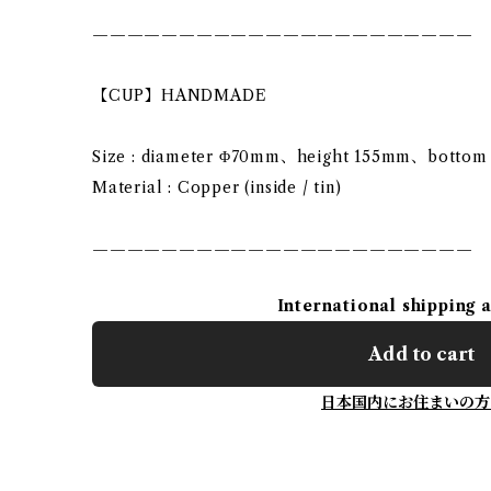
——————————————————————
【CUP】HANDMADE
Size : diameter Φ70mm、height 155mm、botto
Material : Copper (inside / tin)
——————————————————————
International shipping 
Add to cart
日本国内にお住まいの方