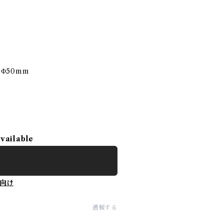
m Φ50mm
available
向け
通報する