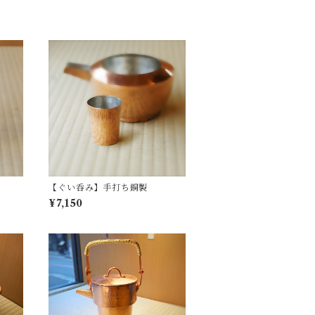
【ぐい呑み】手打ち銅製
¥7,150