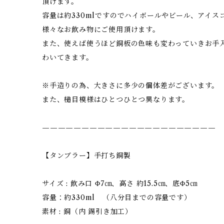
頂けます。
容量は約330mlですのでハイボールやビール、アイス
様々なお飲み物にご使用頂けます。
また、使えば使うほど銅板の色味も変わっていきお手
わいてきます。
※手造りの為、大きさに多少の個体差がございます。
また、槌目模様はひとつひとつ異なります。
——————————————————————
【タンブラー】手打ち銅製
サイズ : 飲み口 Φ7㎝、高さ 約15.5㎝、底Φ5㎝
容量：約330ml （八分目までの容量です）
素材 : 銅（内 錫引き加工）