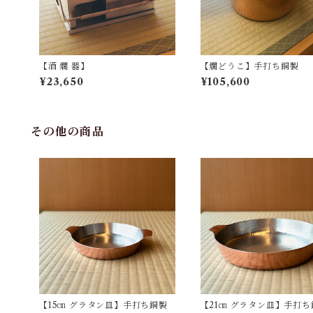
【酒 燗 器】
【燗どうこ】手打ち銅製
¥23,650
¥105,600
その他の商品
【15㎝ グラタン皿】手打ち銅製
【21㎝ グラタン皿】手打ち