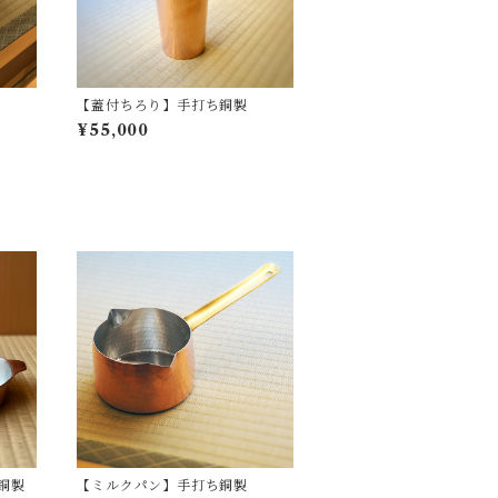
【蓋付ちろり】手打ち銅製
¥55,000
銅製
【ミルクパン】手打ち銅製