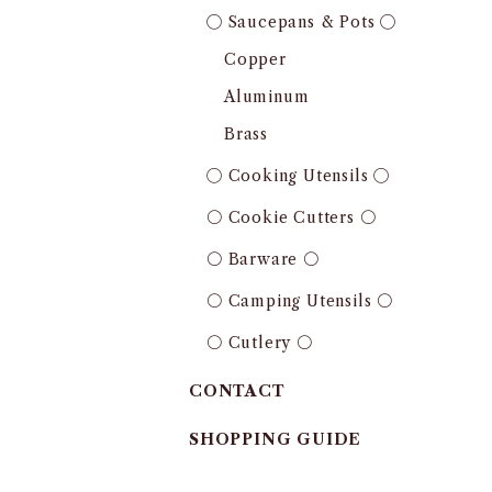
◯ Saucepans & Pots ◯
Copper
Aluminum
Brass
◯ Cooking Utensils ◯
〇 Cookie Cutters 〇
〇 Barware 〇
〇 Camping Utensils 〇
〇 Cutlery 〇
CONTACT
SHOPPING GUIDE