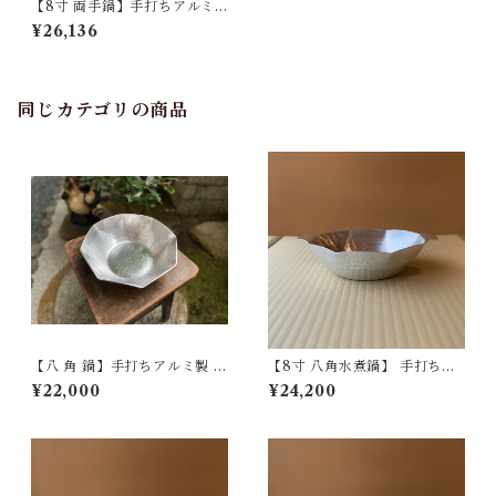
【8寸 両手鍋】手打ちアルミ
製
¥26,136
同じカテゴリの商品
【八 角 鍋】手打ちアルミ製
【8寸 八角水煮鍋】 手打ちア
※受注生産※
ルミ製
¥22,000
¥24,200