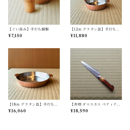
【ぐい呑み】手打ち銅製
【12㎝ グラタン皿】手打ち銅
製
¥7,150
¥11,880
【18㎝ グラタン皿】手打ち銅
【赤柄 ダマスカス ペティナイ
製
フ】4寸
¥16,060
¥18,590