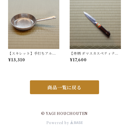
【スキレット】手打ちアルミ
【赤柄 ダマスカスペティナイ
製
フ】パーリングナイフ
¥13,310
¥17,600
商品一覧に戻る
© YAGI HOUCHOUTEN
Powered by