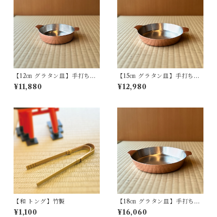
【12㎝ グラタン皿】手打ち銅
【15㎝ グラタン皿】手打ち銅
製
製
¥11,880
¥12,980
【和 トング】竹製
【18㎝ グラタン皿】手打ち銅
製
¥1,100
¥16,060