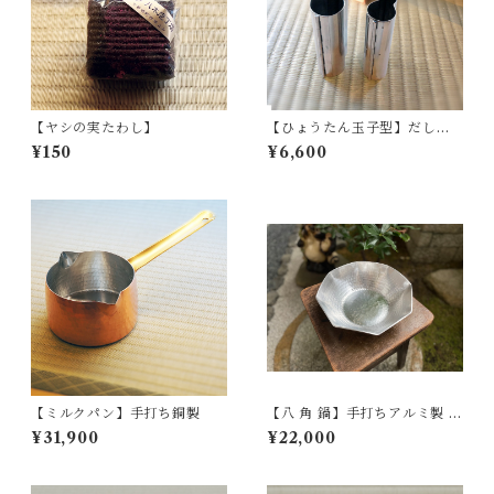
【ヤシの実たわし】
【ひょうたん玉子型】だし巻
きたまご型
¥150
¥6,600
【ミルクパン】手打ち銅製
【八 角 鍋】手打ちアルミ製
※受注生産※
¥31,900
¥22,000