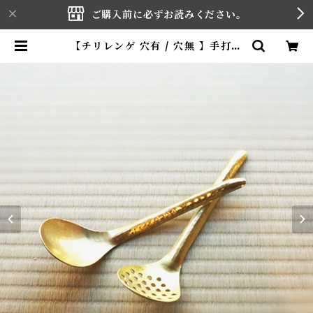
ご購入前に必ずお読みください。
【チリレンゲ 穴有 / 穴無 】手打ち
真鍮製 | YAGI HOUCHOUTEN