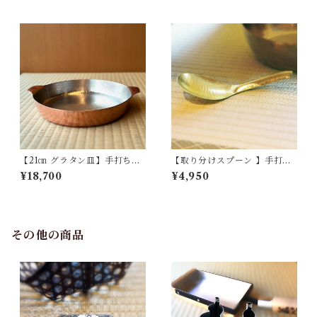
【21㎝ グラタン皿】手打ち銅
【取り分けスプーン 】手打ち
製
真鍮製
¥18,700
¥4,950
その他の商品