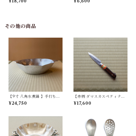
¥18,700
¥6,600
その他の商品
【9寸 八角水煮鍋 】手打ちア
【赤柄 ダマスカスペティナイ
ルミ製
フ】パーリングナイフ
¥24,750
¥17,600