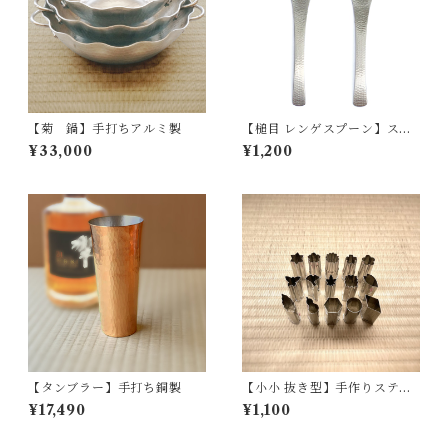
【菊 鍋】手打ちアルミ製
【槌目 レンゲスプーン】ステ
ンレス
¥33,000
¥1,200
【タンブラー】手打ち銅製
【小小 抜き型】手作りステン
レス製
¥17,490
¥1,100