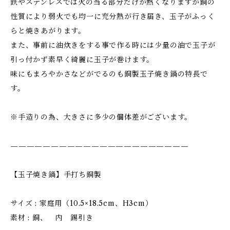
鉄やステンレスでは火の当る部分だけが熱くなりますが銅の
性質により弱火でも均一に充分熱が行き届き、玉子がふっく
らと焼きあがります。
また、事前に油炊きをする事で作る時には少量の油で玉子が
引っ付かず素早く綺麗に玉子が巻けます。
味にもまろやかさなどがでるのも銅製玉子焼き鍋の特長で
す。
※手造りの為、大きさに多少の個体差がございます。
——————————————————————
【玉子焼き鍋】手打ち銅製
サイズ : 家庭用（10.5×18.5cm、H3cm）
素材 : 銅、 内 錫引き