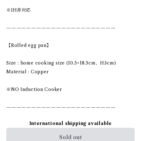
※IH非対応
——————————————————————
【Rolled egg pan】
Size : home cooking size (10.5×18.5cm、H3cm)
Material : Copper
※NO Induction Cooker
——————————————————————
International shipping available
Sold out