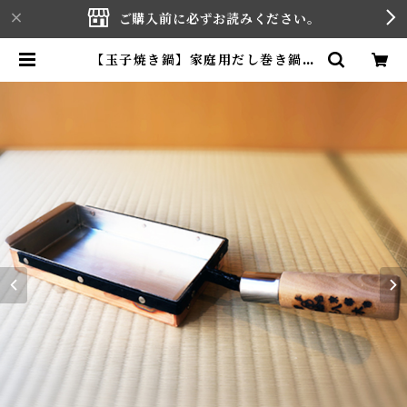
ご購入前に必ずお読みください。
【玉子焼き鍋】家庭用だし巻き鍋
手打ち銅製 | YAGI HOUCHOUT
EN