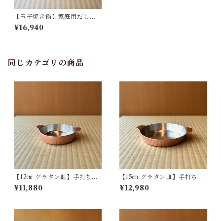
【玉子焼き鍋】家庭用だし巻
き鍋 手打ち銅製
¥16,940
同じカテゴリの商品
【12㎝ グラタン皿】手打ち銅
【15㎝ グラタン皿】手打ち銅
製
製
¥11,880
¥12,980