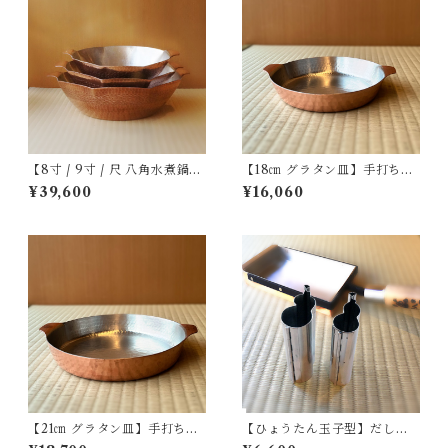
【8寸 / 9寸 / 尺 八角水煮鍋】
【18㎝ グラタン皿】手打ち銅
手打ち銅製
製
¥39,600
¥16,060
【21㎝ グラタン皿】手打ち銅
【ひょうたん玉子型】だし巻
製
きたまご型