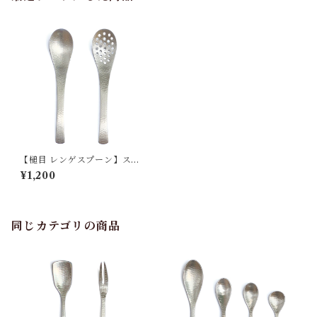
【槌目 レンゲスプーン】ステ
ンレス
¥1,200
同じカテゴリの商品