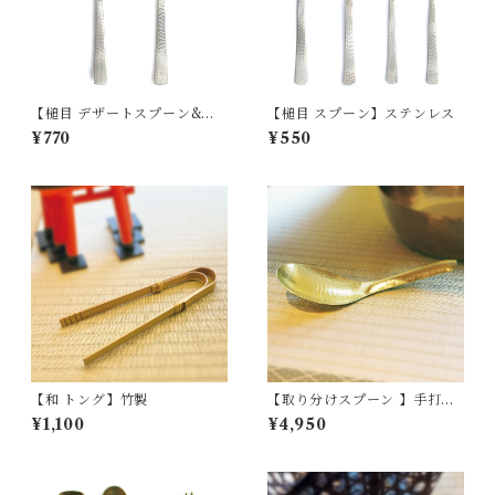
【槌目 デザートスプーン&フ
【槌目 スプーン】ステンレス
ォーク】ステンレス
¥770
¥550
【和 トング】竹製
【取り分けスプーン 】手打ち
真鍮製
¥1,100
¥4,950