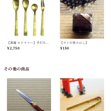
【真鍮 カトラリー】手打ち真
【ヤシの実たわし】
鍮製
¥2,750
¥150
その他の商品