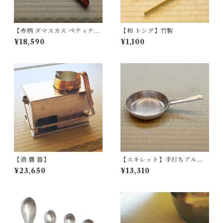
【赤柄 ダマスカス ペティナイ
【和 トング】竹製
フ】4寸
¥18,590
¥1,100
【酒 燗 器】
【スキレット】手打ちアルミ
製
¥23,650
¥13,310