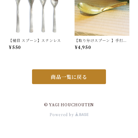
【槌目 スプーン】ステンレス
【取り分けスプーン 】手打ち
真鍮製
¥550
¥4,950
商品一覧に戻る
© YAGI HOUCHOUTEN
Powered by